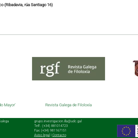
o (Ribadavia, rúa Santiago 16)
do Mayor'
Revista Galega de Filoloxía
Galega
grupo.investigacion.illa@udc.gal
Telf.: (+34) 881014723
Fax: (+34) 981167151
Aviso legal
|
Contacto