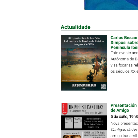
Actualidade
Carlos Biscain
Simposi sobre l
Península Ibè
Este evento aca
Autònoma de Ba
visa focar as re
os séculos XX e
Presentación 
de Amigo
5 de xuño, 19h3
Nova presentac
Cantigas de Am
amigo transmiti