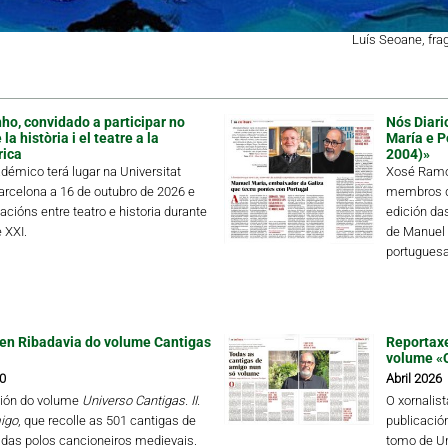
Luís Seoane, fr
ho, convidado a participar no
Nós Diari
a història i el teatre a la
María e P
rica
2004)»
démico terá lugar na Universitat
Xosé Ramón
rcelona a 16 de outubro de 2026 e
membros de
lacións entre teatro e historia durante
edición da
 XXI.
de Manuel 
portuguesa 
en Ribadavia do volume Cantigas
Reportaxe
volume «
0
Abril 2026
ión do volume
Universo Cantigas. II.
O xornalis
igo
, que recolle as 501 cantigas de
publicació
das polos cancioneiros medievais.
tomo de Un