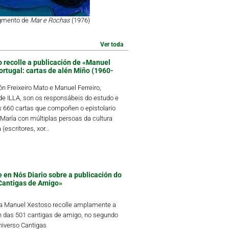
agmento de
Mar e Rochas
(1976)
Ver toda
o recolle a publicación de «Manuel
ortugal: cartas de alén Miño (1960-
 Freixeiro Mato e Manuel Ferreiro,
 ILLA, son os responsábeis do estudo e
s 660 cartas que compoñen o epistolario
María con múltiplas persoas da cultura
(escritores, xor...
 en Nós Diario sobre a publicación do
Cantigas de Amigo»
ta Manuel Xestoso recolle amplamente a
n das 501 cantigas de amigo, no segundo
iverso Cantigas