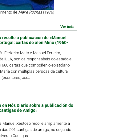
agmento de
Mar e Rochas
(1976)
Ver toda
o recolle a publicación de «Manuel
ortugal: cartas de alén Miño (1960-
 Freixeiro Mato e Manuel Ferreiro,
 ILLA, son os responsábeis do estudo e
s 660 cartas que compoñen o epistolario
María con múltiplas persoas da cultura
(escritores, xor...
 en Nós Diario sobre a publicación do
Cantigas de Amigo»
ta Manuel Xestoso recolle amplamente a
n das 501 cantigas de amigo, no segundo
iverso Cantigas