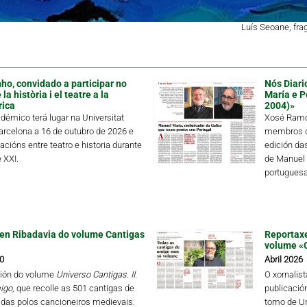
Luís Seoane, fr
ho, convidado a participar no
Nós Diari
a història i el teatre a la
María e P
rica
2004)»
démico terá lugar na Universitat
Xosé Ramón
rcelona a 16 de outubro de 2026 e
membros de
lacións entre teatro e historia durante
edición da
 XXI.
de Manuel 
portuguesa 
en Ribadavia do volume Cantigas
Reportaxe
volume «
0
Abril 2026
ión do volume
Universo Cantigas. II.
O xornalis
igo
, que recolle as 501 cantigas de
publicació
das polos cancioneiros medievais.
tomo de Un