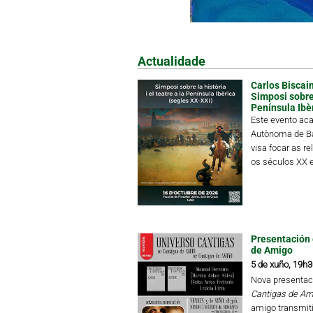
Actualidade
Carlos Biscain
Simposi sobre l
Península Ibè
Este evento aca
Autònoma de Ba
visa focar as re
os séculos XX e
Presentación 
de Amigo
5 de xuño, 19h3
Nova presentac
Cantigas de Am
amigo transmiti