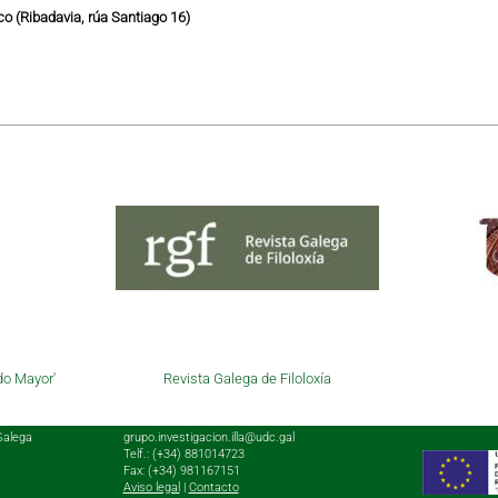
o (Ribadavia, rúa Santiago 16)
do Mayor'
Revista Galega de Filoloxía
Galega
grupo.investigacion.illa@udc.gal
Telf.: (+34) 881014723
Fax: (+34) 981167151
Aviso legal
|
Contacto