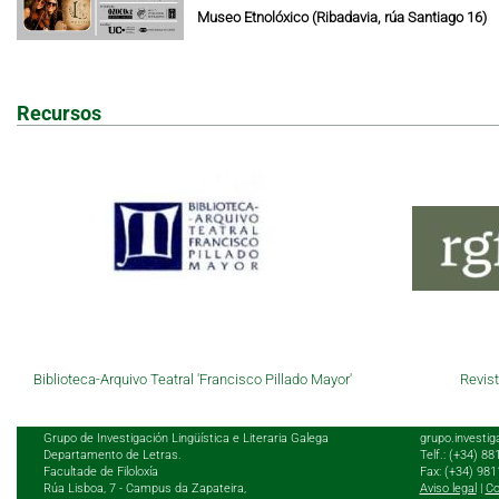
Museo Etnolóxico (Ribadavia, rúa Santiago 16)
Recursos
Biblioteca-Arquivo Teatral 'Francisco Pillado Mayor'
Revist
Grupo de Investigación Lingüística e Literaria Galega
grupo.investig
Departamento de Letras.
Telf.: (+34) 8
Facultade de Filoloxía
Fax: (+34) 98
Rúa Lisboa, 7 - Campus da Zapateira,
Aviso legal
|
Co