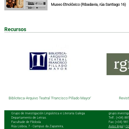
Museo Etnolóxico (Ribadavia, rúa Santiago 16)
Recursos
Biblioteca-Arquivo Teatral 'Francisco Pillado Mayor'
Revist
Grupo de Investigación Lingüística e Literaria Galega
grupo.investig
Departamento de Letras.
Telf.: (+34) 8
Facultade de Filoloxía
Fax: (+34) 98
Rúa Lisboa, 7 - Campus da Zapateira,
Aviso legal
|
Co