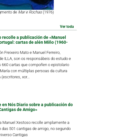
agmento de
Mar e Rochas
(1976)
Ver toda
o recolle a publicación de «Manuel
ortugal: cartas de alén Miño (1960-
 Freixeiro Mato e Manuel Ferreiro,
 ILLA, son os responsábeis do estudo e
s 660 cartas que compoñen o epistolario
María con múltiplas persoas da cultura
(escritores, xor...
 en Nós Diario sobre a publicación do
Cantigas de Amigo»
ta Manuel Xestoso recolle amplamente a
n das 501 cantigas de amigo, no segundo
iverso Cantigas