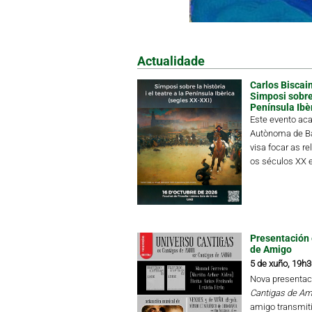
Actualidade
Carlos Biscain
Simposi sobre l
Península Ibè
Este evento aca
Autònoma de Ba
visa focar as re
os séculos XX e
Presentación 
de Amigo
5 de xuño, 19h3
Nova presentac
Cantigas de Am
amigo transmiti