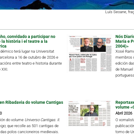
Luís Seoane, fr
ho, convidado a participar no
Nós Diari
a història i el teatre a la
María e P
rica
2004)»
démico terá lugar na Universitat
Xosé Ramón
rcelona a 16 de outubro de 2026 e
membros de
lacións entre teatro e historia durante
edición da
 XXI.
de Manuel 
portuguesa 
en Ribadavia do volume Cantigas
Reportaxe
volume «
0
Abril 2026
ión do volume
Universo Cantigas. II.
O xornalis
igo
, que recolle as 501 cantigas de
publicació
das polos cancioneiros medievais.
tomo de Un