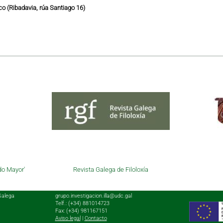
o (Ribadavia, rúa Santiago 16)
do Mayor'
Revista Galega de Filoloxía
Galega
grupo.investigacion.illa@udc.gal
Telf.: (+34) 881014723
Fax: (+34) 981167151
Aviso legal
|
Contacto