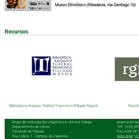
Museo Etnolóxico (Ribadavia, rúa Santiago 16)
Recursos
Biblioteca-Arquivo Teatral 'Francisco Pillado Mayor'
Revist
Grupo de Investigación Lingüística e Literaria Galega
grupo.investig
Departamento de Letras.
Telf.: (+34) 8
Facultade de Filoloxía
Fax: (+34) 98
Rúa Lisboa, 7 - Campus da Zapateira,
Aviso legal
|
Co