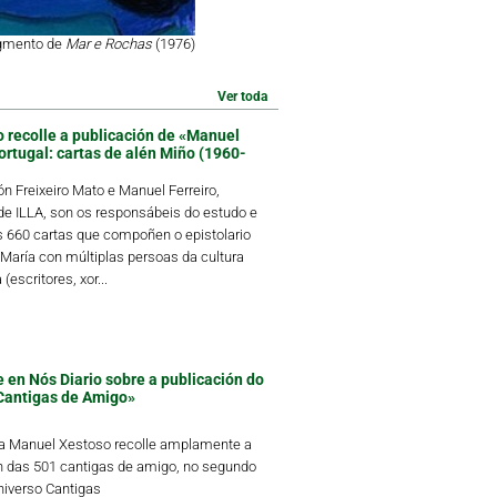
agmento de
Mar e Rochas
(1976)
Ver toda
o recolle a publicación de «Manuel
ortugal: cartas de alén Miño (1960-
 Freixeiro Mato e Manuel Ferreiro,
 ILLA, son os responsábeis do estudo e
s 660 cartas que compoñen o epistolario
María con múltiplas persoas da cultura
(escritores, xor...
 en Nós Diario sobre a publicación do
Cantigas de Amigo»
ta Manuel Xestoso recolle amplamente a
n das 501 cantigas de amigo, no segundo
iverso Cantigas