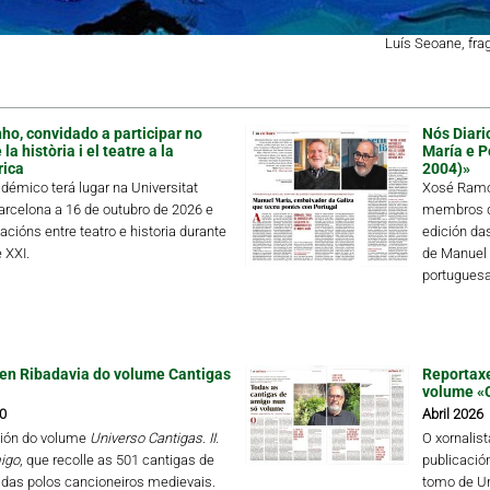
Luís Seoane, fr
ho, convidado a participar no
Nós Diari
a història i el teatre a la
María e P
rica
2004)»
démico terá lugar na Universitat
Xosé Ramón
rcelona a 16 de outubro de 2026 e
membros de
lacións entre teatro e historia durante
edición da
 XXI.
de Manuel 
portuguesa 
en Ribadavia do volume Cantigas
Reportaxe
volume «
0
Abril 2026
ión do volume
Universo Cantigas. II.
O xornalis
igo
, que recolle as 501 cantigas de
publicació
das polos cancioneiros medievais.
tomo de Un