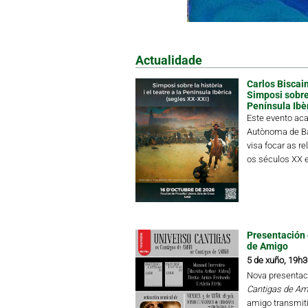
Actualidade
Carlos Biscain
Simposi sobre l
Península Ibè
Este evento aca
Autònoma de Ba
visa focar as re
os séculos XX e
Presentación 
de Amigo
5 de xuño, 19h3
Nova presentac
Cantigas de Am
amigo transmiti