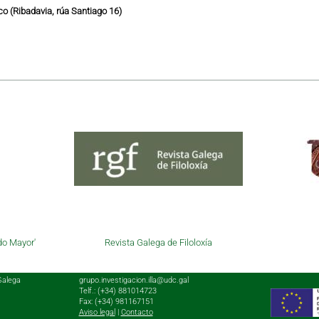
o (Ribadavia, rúa Santiago 16)
do Mayor'
Revista Galega de Filoloxía
Galega
grupo.investigacion.illa@udc.gal
Telf.: (+34) 881014723
Fax: (+34) 981167151
Aviso legal
|
Contacto