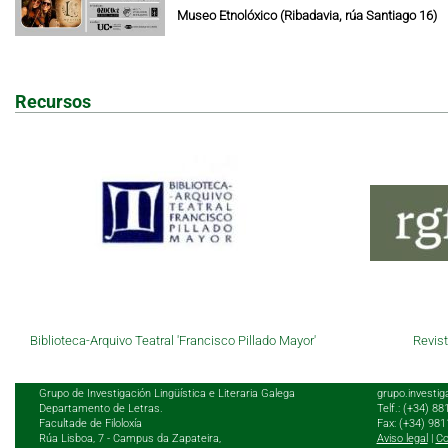
Museo Etnolóxico (Ribadavia, rúa Santiago 16)
Recursos
Biblioteca-Arquivo Teatral 'Francisco Pillado Mayor'
Revist
Grupo de Investigación Lingüística e Literaria Galega
grupo.investig
Departamento de Letras.
Telf.: (+34) 8
Facultade de Filoloxía
Fax: (+34) 98
Rúa Lisboa, 7 - Campus da Zapateira,
Aviso legal
|
Co