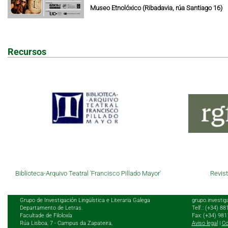
Museo Etnolóxico (Ribadavia, rúa Santiago 16)
Recursos
Biblioteca-Arquivo Teatral 'Francisco Pillado Mayor'
Revist
Grupo de Investigación Lingüística e Literaria Galega
grupo.investig
Departamento de Letras.
Telf.: (+34) 8
Facultade de Filoloxía
Fax: (+34) 98
Rúa Lisboa, 7 - Campus da Zapateira,
Aviso legal
|
Co