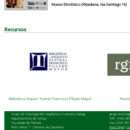
Museo Etnolóxico (Ribadavia, rúa Santiago 16)
Recursos
Biblioteca-Arquivo Teatral 'Francisco Pillado Mayor'
Revist
Grupo de Investigación Lingüística e Literaria Galega
grupo.investig
Departamento de Letras.
Telf.: (+34) 8
Facultade de Filoloxía
Fax: (+34) 98
Rúa Lisboa, 7 - Campus da Zapateira,
Aviso legal
|
Co