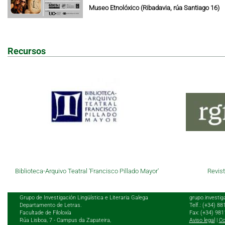
Museo Etnolóxico (Ribadavia, rúa Santiago 16)
Recursos
Biblioteca-Arquivo Teatral 'Francisco Pillado Mayor'
Revist
Grupo de Investigación Lingüística e Literaria Galega
grupo.investig
Departamento de Letras.
Telf.: (+34) 8
Facultade de Filoloxía
Fax: (+34) 98
Rúa Lisboa, 7 - Campus da Zapateira,
Aviso legal
|
Co