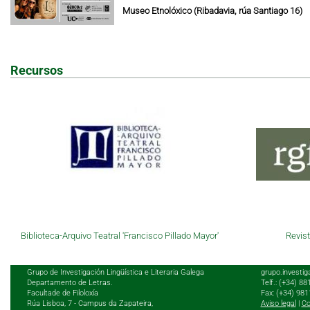
Museo Etnolóxico (Ribadavia, rúa Santiago 16)
Recursos
Biblioteca-Arquivo Teatral 'Francisco Pillado Mayor'
Revist
Grupo de Investigación Lingüística e Literaria Galega
grupo.investig
Departamento de Letras.
Telf.: (+34) 8
Facultade de Filoloxía
Fax: (+34) 98
Rúa Lisboa, 7 - Campus da Zapateira,
Aviso legal
|
Co