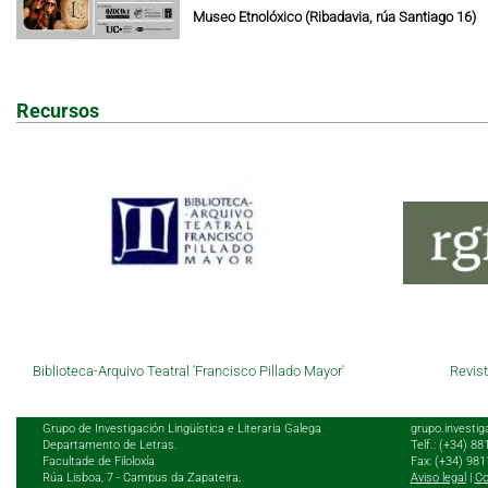
Museo Etnolóxico (Ribadavia, rúa Santiago 16)
Recursos
Biblioteca-Arquivo Teatral 'Francisco Pillado Mayor'
Revist
Grupo de Investigación Lingüística e Literaria Galega
grupo.investig
Departamento de Letras.
Telf.: (+34) 8
Facultade de Filoloxía
Fax: (+34) 98
Rúa Lisboa, 7 - Campus da Zapateira,
Aviso legal
|
Co