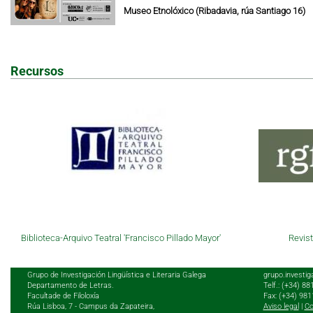
Museo Etnolóxico (Ribadavia, rúa Santiago 16)
Recursos
Biblioteca-Arquivo Teatral 'Francisco Pillado Mayor'
Revist
Grupo de Investigación Lingüística e Literaria Galega
grupo.investig
Departamento de Letras.
Telf.: (+34) 8
Facultade de Filoloxía
Fax: (+34) 98
Rúa Lisboa, 7 - Campus da Zapateira,
Aviso legal
|
Co