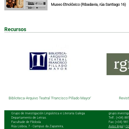
Museo Etnolóxico (Ribadavia, rúa Santiago 16)
Recursos
Biblioteca-Arquivo Teatral 'Francisco Pillado Mayor'
Revist
Grupo de Investigación Lingüística e Literaria Galega
grupo.investig
Departamento de Letras.
Telf.: (+34) 8
Facultade de Filoloxía
Fax: (+34) 98
Rúa Lisboa, 7 - Campus da Zapateira,
Aviso legal
|
Co