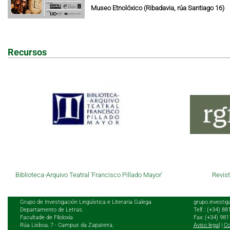
Museo Etnolóxico (Ribadavia, rúa Santiago 16)
Recursos
Biblioteca-Arquivo Teatral 'Francisco Pillado Mayor'
Revist
Grupo de Investigación Lingüística e Literaria Galega
grupo.investig
Departamento de Letras.
Telf.: (+34) 8
Facultade de Filoloxía
Fax: (+34) 98
Rúa Lisboa, 7 - Campus da Zapateira,
Aviso legal
|
Co