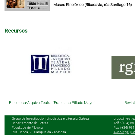
Museo Etnolóxico (Ribadavia, rúa Santiago 16)
Recursos
Biblioteca-Arquivo Teatral 'Francisco Pillado Mayor'
Revist
Grupo de Investigación Lingüística e Literaria Galega
grupo.investig
Departamento de Letras.
Telf.: (+34) 8
Facultade de Filoloxía
Fax: (+34) 98
Rúa Lisboa, 7 - Campus da Zapateira,
Aviso legal
|
Co