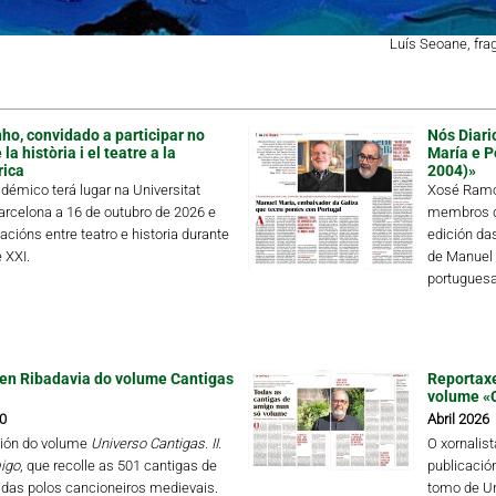
Luís Seoane, fr
ho, convidado a participar no
Nós Diari
a història i el teatre a la
María e P
rica
2004)»
démico terá lugar na Universitat
Xosé Ramón
rcelona a 16 de outubro de 2026 e
membros de
lacións entre teatro e historia durante
edición da
 XXI.
de Manuel 
portuguesa 
en Ribadavia do volume Cantigas
Reportaxe
volume «
0
Abril 2026
ión do volume
Universo Cantigas. II.
O xornalis
igo
, que recolle as 501 cantigas de
publicació
das polos cancioneiros medievais.
tomo de Un