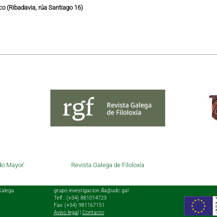
o (Ribadavia, rúa Santiago 16)
do Mayor'
Revista Galega de Filoloxía
Galega
grupo.investigacion.illa@udc.gal
Telf.: (+34) 881014723
Fax: (+34) 981167151
Aviso legal
|
Contacto