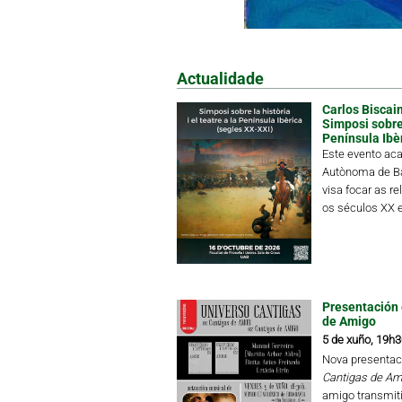
Actualidade
Carlos Biscain
Simposi sobre l
Península Ibè
Este evento aca
Autònoma de Ba
visa focar as re
os séculos XX e
Presentación 
de Amigo
5 de xuño, 19h3
Nova presentac
Cantigas de Am
amigo transmiti