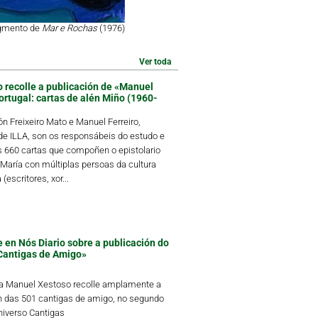
agmento de
Mar e Rochas
(1976)
Ver toda
o recolle a publicación de «Manuel
ortugal: cartas de alén Miño (1960-
 Freixeiro Mato e Manuel Ferreiro,
 ILLA, son os responsábeis do estudo e
s 660 cartas que compoñen o epistolario
María con múltiplas persoas da cultura
(escritores, xor...
 en Nós Diario sobre a publicación do
Cantigas de Amigo»
ta Manuel Xestoso recolle amplamente a
n das 501 cantigas de amigo, no segundo
iverso Cantigas