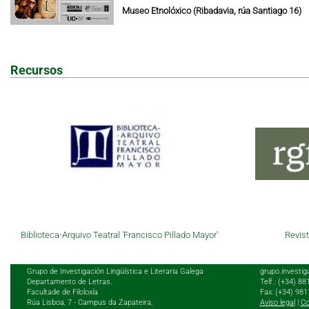
Museo Etnolóxico (Ribadavia, rúa Santiago 16)
Recursos
Biblioteca-Arquivo Teatral 'Francisco Pillado Mayor'
Revist
Grupo de Investigación Lingüística e Literaria Galega
grupo.investig
Departamento de Letras.
Telf.: (+34) 8
Facultade de Filoloxía
Fax: (+34) 98
Rúa Lisboa, 7 - Campus da Zapateira,
Aviso legal
|
Co