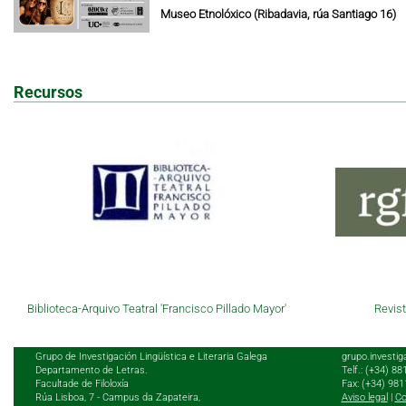
Museo Etnolóxico (Ribadavia, rúa Santiago 16)
Recursos
Biblioteca-Arquivo Teatral 'Francisco Pillado Mayor'
Revist
Grupo de Investigación Lingüística e Literaria Galega
grupo.investig
Departamento de Letras.
Telf.: (+34) 8
Facultade de Filoloxía
Fax: (+34) 98
Rúa Lisboa, 7 - Campus da Zapateira,
Aviso legal
|
Co