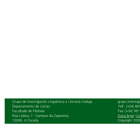
Grupo de Investigación Lingüística e Literaria Galega
grupo.investig
Departamento de Letras.
Telf.: (+34) 8
Facultade de Filoloxía
Fax: (+34) 98
Rúa Lisboa, 7 - Campus da Zapateira,
Aviso legal
|
Co
15008 - A Coruña
Copyright 202