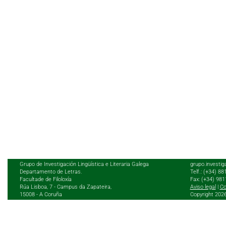
Grupo de Investigación Lingüística e Literaria Galega
grupo.investig
Departamento de Letras.
Telf.: (+34) 8
Facultade de Filoloxía
Fax: (+34) 98
Rúa Lisboa, 7 - Campus da Zapateira,
Aviso legal
|
Co
15008 - A Coruña
Copyright 202