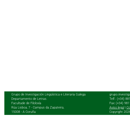
Grupo de Investigación Lingüística e Literaria Galega
grupo.investig
Departamento de Letras.
Telf.: (+34) 8
Facultade de Filoloxía
Fax: (+34) 98
Rúa Lisboa, 7 - Campus da Zapateira,
Aviso legal
|
Co
15008 - A Coruña
Copyright 202