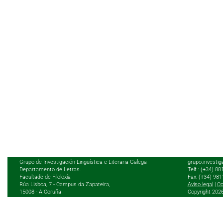
Grupo de Investigación Lingüística e Literaria Galega
grupo.investig
Departamento de Letras.
Telf.: (+34) 8
Facultade de Filoloxía
Fax: (+34) 98
Rúa Lisboa, 7 - Campus da Zapateira,
Aviso legal
|
Co
15008 - A Coruña
Copyright 202