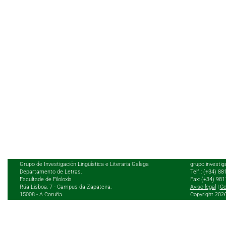
Grupo de Investigación Lingüística e Literaria Galega
grupo.investig
Departamento de Letras.
Telf.: (+34) 8
Facultade de Filoloxía
Fax: (+34) 98
Rúa Lisboa, 7 - Campus da Zapateira,
Aviso legal
|
Co
15008 - A Coruña
Copyright 202