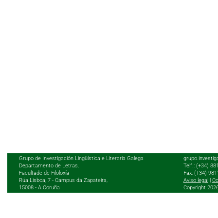
Grupo de Investigación Lingüística e Literaria Galega
grupo.investig
Departamento de Letras.
Telf.: (+34) 8
Facultade de Filoloxía
Fax: (+34) 98
Rúa Lisboa, 7 - Campus da Zapateira,
Aviso legal
|
Co
15008 - A Coruña
Copyright 202