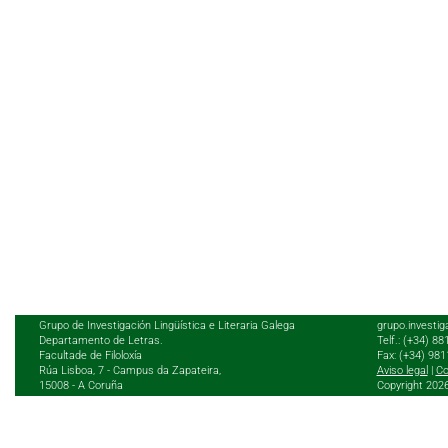
Grupo de Investigación Lingüística e Literaria Galega
grupo.investig
Departamento de Letras.
Telf.: (+34) 8
Facultade de Filoloxía
Fax: (+34) 98
Rúa Lisboa, 7 - Campus da Zapateira,
Aviso legal
|
Co
15008 - A Coruña
Copyright 202