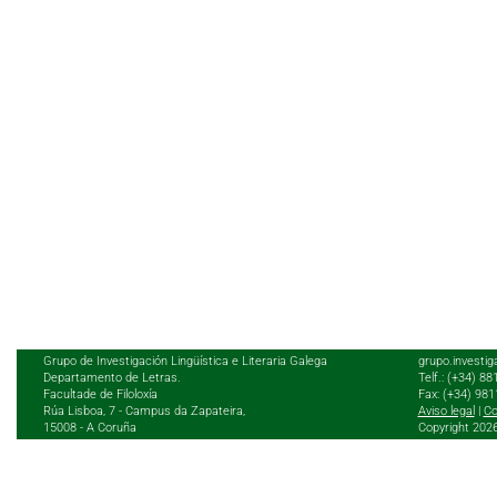
Grupo de Investigación Lingüística e Literaria Galega
grupo.investig
Departamento de Letras.
Telf.: (+34) 8
Facultade de Filoloxía
Fax: (+34) 98
Rúa Lisboa, 7 - Campus da Zapateira,
Aviso legal
|
Co
15008 - A Coruña
Copyright 202