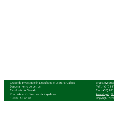
Grupo de Investigación Lingüística e Literaria Galega
grupo.investig
Departamento de Letras.
Telf.: (+34) 8
Facultade de Filoloxía
Fax: (+34) 98
Rúa Lisboa, 7 - Campus da Zapateira,
Aviso legal
|
Co
15008 - A Coruña
Copyright 202