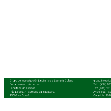
Grupo de Investigación Lingüística e Literaria Galega
grupo.investig
Departamento de Letras.
Telf.: (+34) 8
Facultade de Filoloxía
Fax: (+34) 98
Rúa Lisboa, 7 - Campus da Zapateira,
Aviso legal
|
Co
15008 - A Coruña
Copyright 202