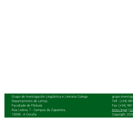
Grupo de Investigación Lingüística e Literaria Galega
grupo.investig
Departamento de Letras.
Telf.: (+34) 8
Facultade de Filoloxía
Fax: (+34) 98
Rúa Lisboa, 7 - Campus da Zapateira,
Aviso legal
|
Co
15008 - A Coruña
Copyright 202