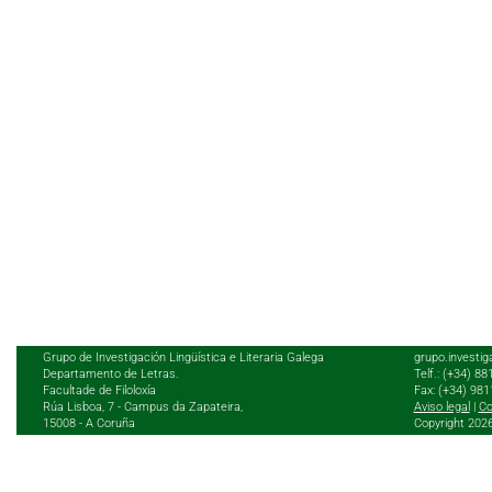
Grupo de Investigación Lingüística e Literaria Galega
grupo.investig
Departamento de Letras.
Telf.: (+34) 8
Facultade de Filoloxía
Fax: (+34) 98
Rúa Lisboa, 7 - Campus da Zapateira,
Aviso legal
|
Co
15008 - A Coruña
Copyright 202