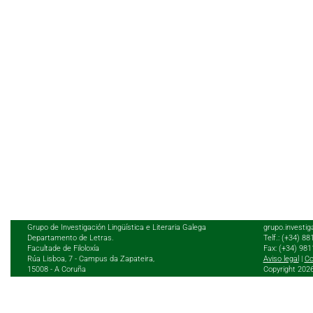
Grupo de Investigación Lingüística e Literaria Galega
grupo.investig
Departamento de Letras.
Telf.: (+34) 8
Facultade de Filoloxía
Fax: (+34) 98
Rúa Lisboa, 7 - Campus da Zapateira,
Aviso legal
|
Co
15008 - A Coruña
Copyright 202