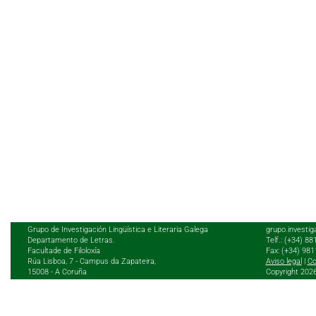
Grupo de Investigación Lingüística e Literaria Galega
grupo.investig
Departamento de Letras.
Telf.: (+34) 8
Facultade de Filoloxía
Fax: (+34) 98
Rúa Lisboa, 7 - Campus da Zapateira,
Aviso legal
|
Co
15008 - A Coruña
Copyright 202