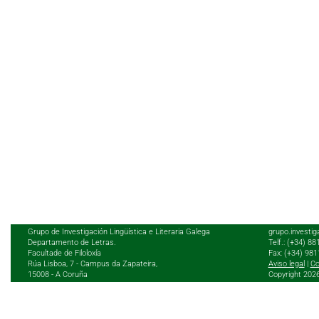
Grupo de Investigación Lingüística e Literaria Galega
grupo.investig
Departamento de Letras.
Telf.: (+34) 8
Facultade de Filoloxía
Fax: (+34) 98
Rúa Lisboa, 7 - Campus da Zapateira,
Aviso legal
|
Co
15008 - A Coruña
Copyright 202