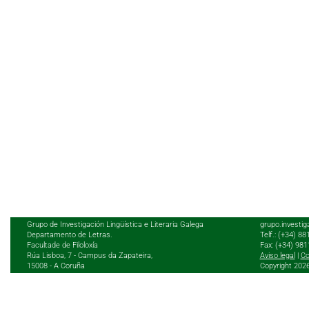
Grupo de Investigación Lingüística e Literaria Galega
grupo.investig
Departamento de Letras.
Telf.: (+34) 8
Facultade de Filoloxía
Fax: (+34) 98
Rúa Lisboa, 7 - Campus da Zapateira,
Aviso legal
|
Co
15008 - A Coruña
Copyright 202