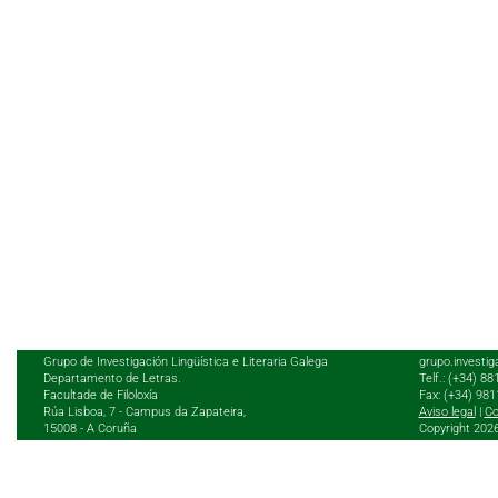
Grupo de Investigación Lingüística e Literaria Galega
grupo.investig
Departamento de Letras.
Telf.: (+34) 8
Facultade de Filoloxía
Fax: (+34) 98
Rúa Lisboa, 7 - Campus da Zapateira,
Aviso legal
|
Co
15008 - A Coruña
Copyright 202