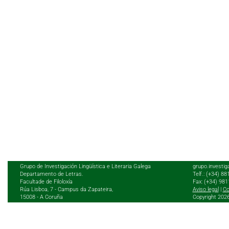
Grupo de Investigación Lingüística e Literaria Galega
grupo.investig
Departamento de Letras.
Telf.: (+34) 8
Facultade de Filoloxía
Fax: (+34) 98
Rúa Lisboa, 7 - Campus da Zapateira,
Aviso legal
|
Co
15008 - A Coruña
Copyright 202