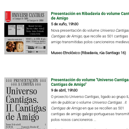
Presentación en Ribadavia do volume Can
de Amigo
5 de xuño, 19h30
Nova presentación do volume
Universo Cantigas.
Cantigas de Amigo
, que recolle as 501 cantigas
amigo transmitidas polos cancioneiros medieva
Museo Etnolóxico (Ribadavia, rúa Santiago 16)
Presentación do volume "Universo Cantigas.
Cantigas de Amigo"
9 de abril, 19h30
O proxecto Universo Cantigas, ligado ao grupo I
vén de publicar o volume
Universo Cantigas .
II.
Cantigas de Amigo
en que se recollen as 501
cantigas de amigo galego-portuguesas transmi
polos nosos cancioneiros ...