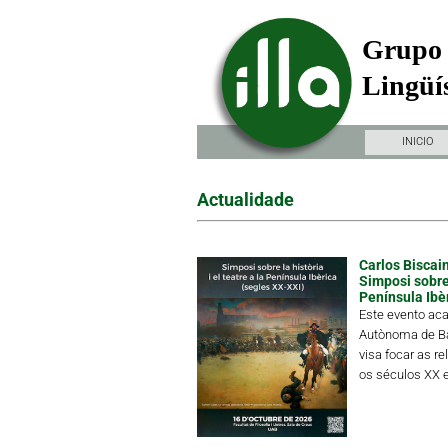
Grupo 
Lingüís
INICIO
Actualidade
Carlos Biscain
Simposi sobre l
Península Ibè
Este evento aca
Autònoma de Ba
visa focar as re
os séculos XX e