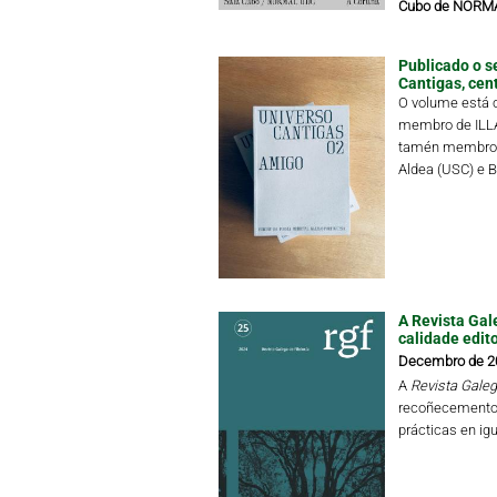
Cubo de NORMAL
Publicado o s
Cantigas, cen
O volume está c
membro de ILLA,
tamén membro d
Aldea (USC) e Bi
A Revista Gale
calidade edit
Decembro de 2
A
Revista Galega
recoñecemento 
prácticas en ig