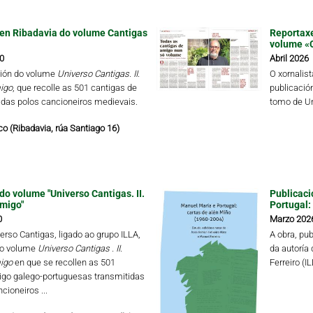
en Ribadavia do volume Cantigas
Reportaxe
volume «
0
Abril 2026
ión do volume
Universo Cantigas. II.
O xornalis
igo
, que recolle as 501 cantigas de
publicació
das polos cancioneiros medievais.
tomo de Un
o (Ribadavia, rúa Santiago 16)
do volume "Universo Cantigas. II.
Publicaci
migo"
Portugal:
0
Marzo 202
erso Cantigas, ligado ao grupo ILLA,
A obra, pu
 o volume
Universo Cantigas .
II.
da autoría
igo
en que se recollen as 501
Ferreiro (I
igo galego-portuguesas transmitidas
cioneiros ...