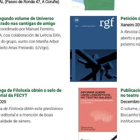
 (Paseo de Ronda 47, A Coruña)
egundo volume de Universo
Petición 
trado nas cantigas de amigo
Xaneiro 20
oordinado por Manuel Ferreiro,
A
Revista G
 coa colaboración de Leticia Eirín,
aberto o pe
o grupo, xunto con Mariña Arbor
próximo nú
eito Arias Freixedo. (UVigo).
ga de Filoloxía obtén o selo de
Publicaci
orial da FECYT
no teatro 
025
Decembro
 de Filoloxía
obtén este prestixioso
O volume, 
editorial e a mención de boas
Biscainho-
ualdade de xénero.
institucion