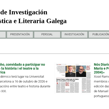
de Investigación
tica e Literaria Galega
PRESENTACIÓN
PERSOAL
INVESTIGACIÓN
PUBLICACIÓ
ho, convidado a participar no
Nós Diari
a història i el teatre a la
María e P
rica
2004)»
démico terá lugar na Universitat
Xosé Ramón
rcelona a 16 de outubro de 2026 e
membros de
lacións entre teatro e historia durante
edición da
 XXI.
de Manuel 
portuguesa 