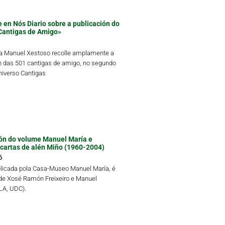
 en Nós Diario sobre a publicación do
Cantigas de Amigo»
ta Manuel Xestoso recolle amplamente a
n das 501 cantigas de amigo, no segundo
iverso Cantigas
ón do volume Manuel María e
 cartas de alén Miño (1960-2004)
6
blicada pola Casa-Museo Manuel María, é
 de Xosé Ramón Freixeiro e Manuel
LLA, UDC).