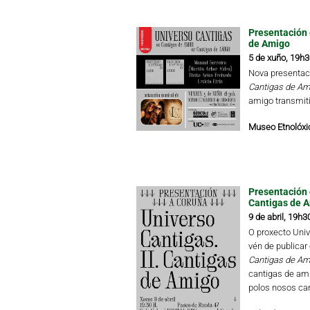
Presentación 
de Amigo
5 de xuño, 19h3
Nova presentac
Cantigas de Am
amigo transmiti
Museo Etnolóxic
Presentación 
Cantigas de A
9 de abril, 19h3
O proxecto Univ
vén de publicar
Cantigas de Am
cantigas de am
polos nosos can