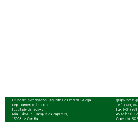
Grupo de Investigación Lingüística e Literaria Galega
grupo.investig
Departamento de Letras.
Telf.: (+34) 8
Facultade de Filoloxía
Fax: (+34) 98
Rúa Lisboa, 7 - Campus da Zapateira,
Aviso legal
|
Co
15008 - A Coruña
Copyright 202