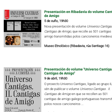
Presentación en Ribadavia do volume Can
de Amigo
5 de xuño, 19h30
Nova presentación do volume
Universo Cantigas.
Cantigas de Amigo
, que recolle as 501 cantigas
amigo transmitidas polos cancioneiros medieva
Museo Etnolóxico (Ribadavia, rúa Santiago 16)
Presentación do volume "Universo Cantigas.
Cantigas de Amigo"
9 de abril, 19h30
O proxecto Universo Cantigas, ligado ao grupo I
vén de publicar o volume
Universo Cantigas .
II.
Cantigas de Amigo
en que se recollen as 501
cantigas de amigo galego-portuguesas transmi
polos nosos cancioneiros ...