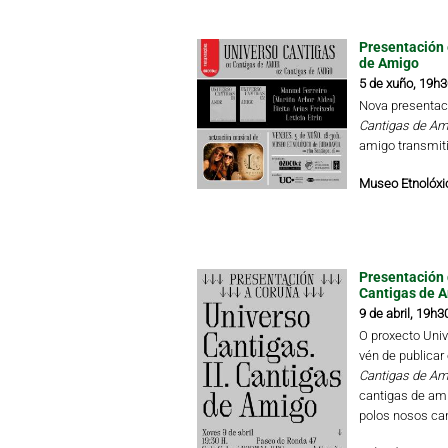
Presentación 
de Amigo
5 de xuño, 19h3
Nova presentac
Cantigas de Am
amigo transmiti
Museo Etnolóxic
Presentación 
Cantigas de A
9 de abril, 19h3
O proxecto Univ
vén de publicar
Cantigas de Am
cantigas de am
polos nosos can