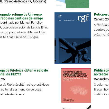
 (Paseo de Ronda 47, A Coruña)
egundo volume de Universo
Petición 
trado nas cantigas de amigo
Xaneiro 20
oordinado por Manuel Ferreiro,
A
Revista G
 coa colaboración de Leticia Eirín,
aberto o pe
o grupo, xunto con Mariña Arbor
próximo nú
eito Arias Freixedo. (UVigo).
ga de Filoloxía obtén o selo de
Publicaci
orial da FECYT
no teatro 
025
Decembro
 de Filoloxía
obtén este prestixioso
O volume, 
editorial e a mención de boas
Biscainho-
ualdade de xénero.
institucion