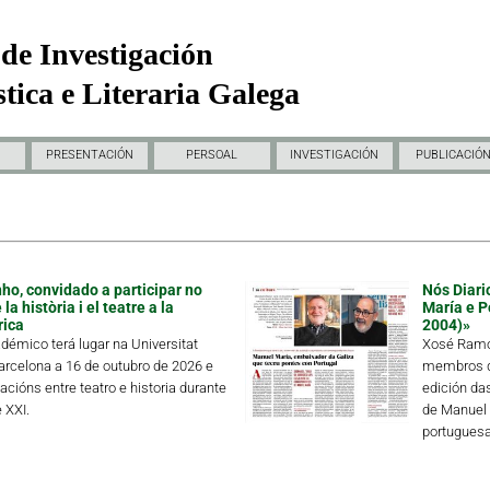
de Investigación
tica e Literaria Galega
PRESENTACIÓN
PERSOAL
INVESTIGACIÓN
PUBLICACIÓ
ho, convidado a participar no
Nós Diari
a història i el teatre a la
María e P
rica
2004)»
démico terá lugar na Universitat
Xosé Ramón
rcelona a 16 de outubro de 2026 e
membros de
lacións entre teatro e historia durante
edición da
 XXI.
de Manuel 
portuguesa 