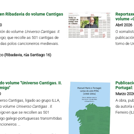
en Ribadavia do volume Cantigas
Reportaxe
volume «
0
Abril 2026
ión do volume
Universo Cantigas. II.
O xornalis
igo
, que recolle as 501 cantigas de
publicació
das polos cancioneiros medievais.
tomo de Un
o (Ribadavia, rúa Santiago 16)
do volume "Universo Cantigas. II.
Publicaci
migo"
Portugal:
0
Marzo 202
erso Cantigas, ligado ao grupo ILLA,
A obra, pu
 o volume
Universo Cantigas .
II.
da autoría
igo
en que se recollen as 501
Ferreiro (I
igo galego-portuguesas transmitidas
cioneiros ...