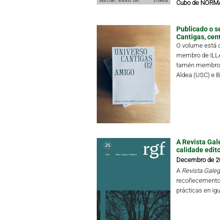
Cubo de NORMAL
Publicado o s
Cantigas, cen
O volume está c
membro de ILLA,
tamén membro d
Aldea (USC) e Bi
A Revista Gale
calidade edit
Decembro de 2
A
Revista Galega
recoñecemento 
prácticas en ig