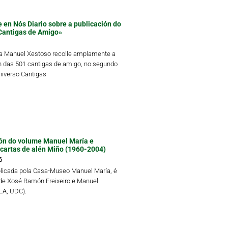
 en Nós Diario sobre a publicación do
Cantigas de Amigo»
ta Manuel Xestoso recolle amplamente a
n das 501 cantigas de amigo, no segundo
iverso Cantigas
ón do volume Manuel María e
 cartas de alén Miño (1960-2004)
6
blicada pola Casa-Museo Manuel María, é
 de Xosé Ramón Freixeiro e Manuel
LLA, UDC).