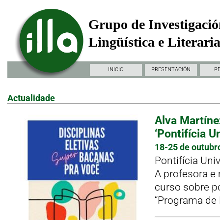
Grupo de Investigació
Lingüística e Literari
INICIO
PRESENTACIÓN
P
Actualidade
Alva Martíne
‘Pontifícia U
18-25 de outubr
Pontifícia Un
A profesora e
curso sobre po
“Programa de 