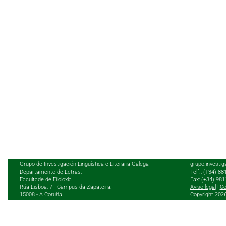
Grupo de Investigación Lingüística e Literaria Galega
grupo.investig
Departamento de Letras.
Telf.: (+34) 8
Facultade de Filoloxía
Fax: (+34) 98
Rúa Lisboa, 7 - Campus da Zapateira,
Aviso legal
|
Co
15008 - A Coruña
Copyright 202