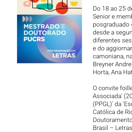
Do 18 ao 25 de
Senior e membr
posgraduado «A
desde a segun
diferentes ses
e do aggiorna
camoniana, na 
Breyner Andres
Horta, Ana Hat
O convite foil
Associada’ (2
(PPGL)’ da ‘Es
Católica de R
Doutoramento 
Brasil – Letras