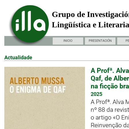
Grupo de Investigació
Lingüística e Literari
INICIO
PRESENTACIÓN
P
Actualidade
A Profª. Alv
Qaf, de Albe
na ficção br
2025
A Profª. Alva 
nº 88 da revis
o artigo «O E
Reinvenção da