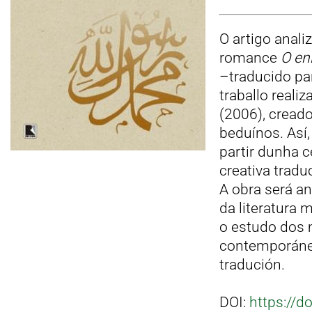
O artigo anali
romance
O en
–traducido para o árabe 
traballo reali
(2006), cread
beduínos. Así
partir dunha c
creativa trad
A obra será an
da literatura 
o estudo dos m
contemporánea 
tradución.
DOI:
https://d