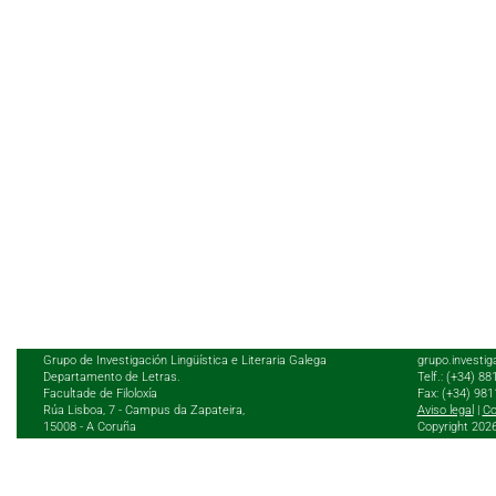
Grupo de Investigación Lingüística e Literaria Galega
grupo.investig
Departamento de Letras.
Telf.: (+34) 8
Facultade de Filoloxía
Fax: (+34) 98
Rúa Lisboa, 7 - Campus da Zapateira,
Aviso legal
|
Co
15008 - A Coruña
Copyright 202