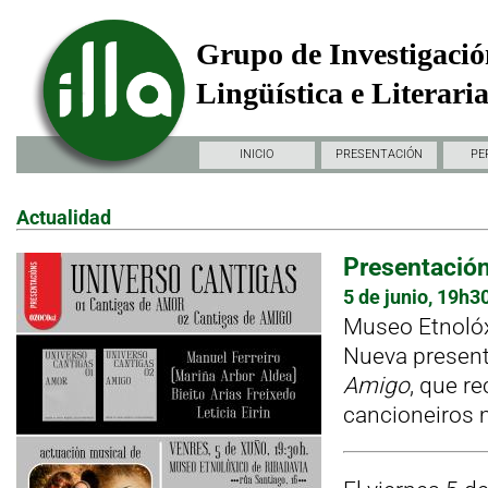
Grupo de Investigació
Lingüística e Literari
INICIO
PRESENTACIÓN
PE
Actualidad
Presentación
5 de junio, 19h3
Museo Etnolóx
Nueva presen
Amigo
, que r
cancioneiros 