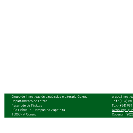
Grupo de Investigación Lingüística e Literaria Galega
grupo.investig
Departamento de Letras.
Telf.: (+34) 8
Facultade de Filoloxía
Fax: (+34) 98
Rúa Lisboa, 7 - Campus da Zapateira,
Aviso legal
|
Co
15008 - A Coruña
Copyright 202