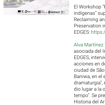
El Workshop “
indígenas” sup
Reclaiming an
Preservation 
EDGES:
https:
Alva Martínez 
asociada del I
EDGES, interv
acciones en d
ciudad de São 
Baniwa, en el 
dramaturgia",
dio lugar a la
tempo”. Se pre
Historia del A