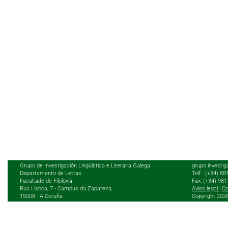
Grupo de Investigación Lingüística e Literaria Galega
grupo.investig
Departamento de Letras.
Telf.: (+34) 8
Facultade de Filoloxía
Fax: (+34) 98
Rúa Lisboa, 7 - Campus da Zapateira,
Aviso legal
|
Co
15008 - A Coruña
Copyright 202