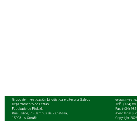
Grupo de Investigación Lingüística e Literaria Galega
grupo.investig
Departamento de Letras.
Telf.: (+34) 8
Facultade de Filoloxía
Fax: (+34) 98
Rúa Lisboa, 7 - Campus da Zapateira,
Aviso legal
|
Co
15008 - A Coruña
Copyright 202