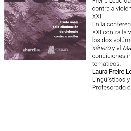
Freire Ledo da
contra a viole
XXI".
En la conferenc
XXI contra la v
los dos volú
xénero
y el
Ma
condiciones in
temáticos.
Laura Freire L
Lingüísticos y
Profesorado de