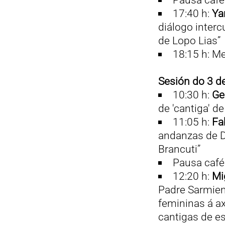
17:40 h:
Ya
diálogo intercu
de Lopo Lias”
18:15 h: M
Sesión do 3 d
10:30 h:
Ge
de 'cantiga' d
11:05 h:
Fa
andanzas de D
Brancuti”
Pausa café
12:20 h:
Mi
Padre Sarmient
femininas á a
cantigas de es