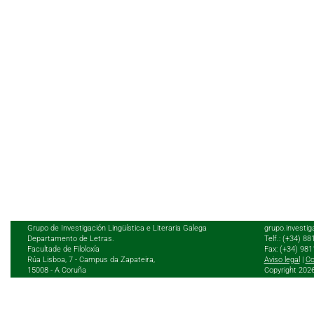
Grupo de Investigación Lingüística e Literaria Galega
grupo.investig
Departamento de Letras.
Telf.: (+34) 8
Facultade de Filoloxía
Fax: (+34) 98
Rúa Lisboa, 7 - Campus da Zapateira,
Aviso legal
|
Co
15008 - A Coruña
Copyright 202