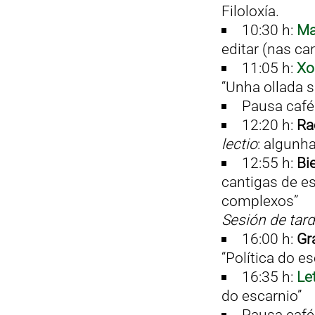
Filoloxía.
10:30 h:
Ma
editar (nas ca
11:05 h:
Xo
“Unha ollada s
Pausa café
12:20 h:
Ra
lectio
: algunha
12:55 h:
Bi
cantigas de es
complexos”
Sesión de tar
16:00 h:
Gr
“Política do es
16:35 h:
Let
do escarnio”
Pausa café