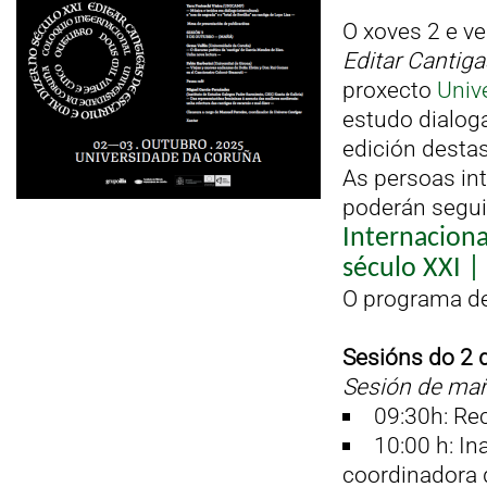
O xoves 2 e ve
Editar Cantiga
proxecto
Univ
estudo dialoga
edición desta
As persoas in
poderán segui
Internaciona
século XXI |
O programa de
Sesións do 2 
Sesión de ma
09:30h: Re
10:00 h: I
coordinadora 