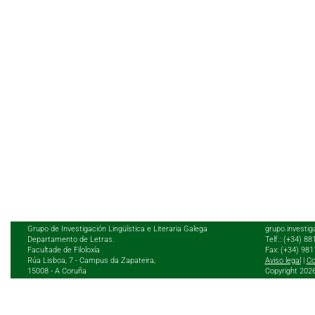
Grupo de Investigación Lingüística e Literaria Galega
grupo.investig
Departamento de Letras.
Telf.: (+34) 8
Facultade de Filoloxía
Fax: (+34) 98
Rúa Lisboa, 7 - Campus da Zapateira,
Aviso legal
|
Co
15008 - A Coruña
Copyright 202