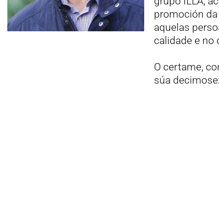
grupo ILLA, ac
promoción da l
aquelas perso
calidade e no
O certame, co
súa decimosex