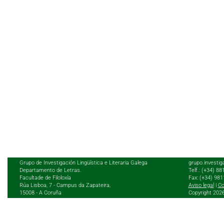
Grupo de Investigación Lingüística e Literaria Galega
grupo.investig
Departamento de Letras.
Telf.: (+34) 8
Facultade de Filoloxía
Fax: (+34) 98
Rúa Lisboa, 7 - Campus da Zapateira,
Aviso legal
|
Co
15008 - A Coruña
Copyright 202