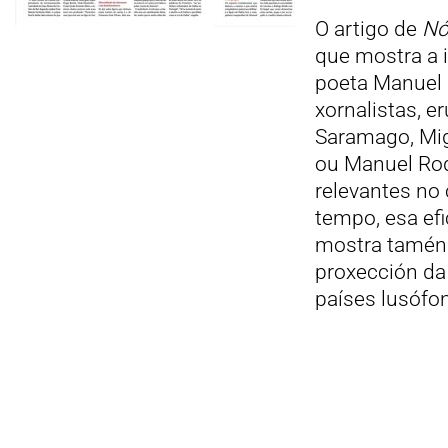
O artigo de
Nó
que mostra a i
poeta Manuel 
xornalistas, e
Saramago, Mig
ou Manuel Rod
relevantes no
tempo, esa efic
mostra tamén 
proxección da 
países lusófo