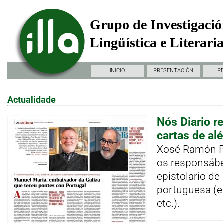
Grupo de Investigació
Lingüística e Literari
INICIO
PRESENTACIÓN
P
Actualidade
Nós Diario r
cartas de al
Xosé Ramón Fr
os responsábe
epistolario de
portuguesa (es
etc.).