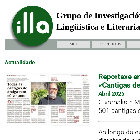
Grupo de Investigació
Lingüística e Literari
INICIO
PRESENTACIÓN
P
Actualidade
Reportaxe en
«Cantigas d
Abril 2026
O xornalista 
501 cantigas 
Ao longo do ex