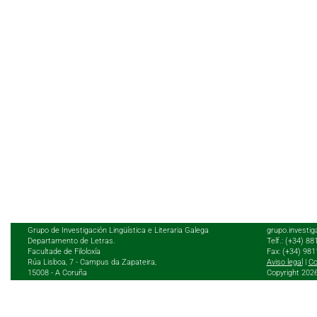
Grupo de Investigación Lingüística e Literaria Galega
grupo.investig
Departamento de Letras.
Telf.: (+34) 8
Facultade de Filoloxía
Fax: (+34) 98
Rúa Lisboa, 7 - Campus da Zapateira,
Aviso legal
|
Co
15008 - A Coruña
Copyright 202